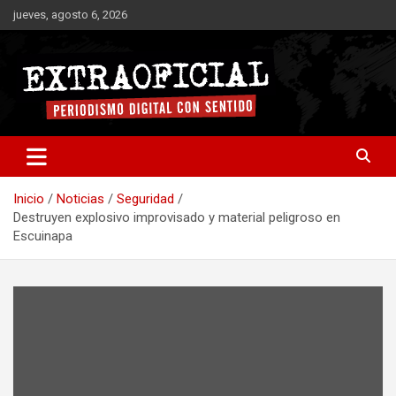
Saltar
jueves, agosto 6, 2026
al
contenido
Periodismo digital con sentido
Extraoficial
Inicio
Noticias
Seguridad
Destruyen explosivo improvisado y material peligroso en
Escuinapa