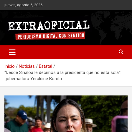
Saltar
jueves, agosto 6, 2026
al
contenido
Periodismo digital con sentido
Extraoficial
Inicio
Noticias
Estatal
“Desde Sinaloa le decimos a la presidenta que no está sola”:
gobernadora Yeraldine Bonilla