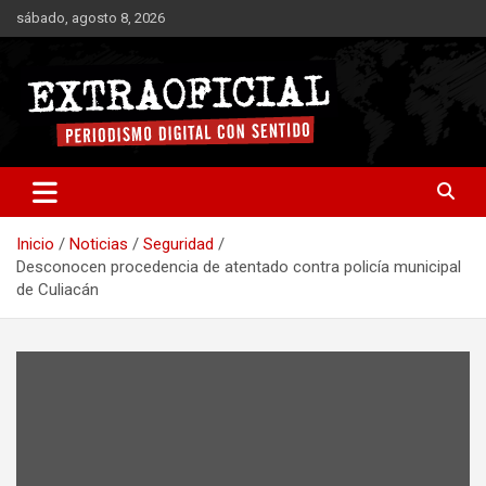
Saltar
sábado, agosto 8, 2026
al
contenido
Periodismo digital con sentido
Extraoficial
Inicio
Noticias
Seguridad
Desconocen procedencia de atentado contra policía municipal
de Culiacán