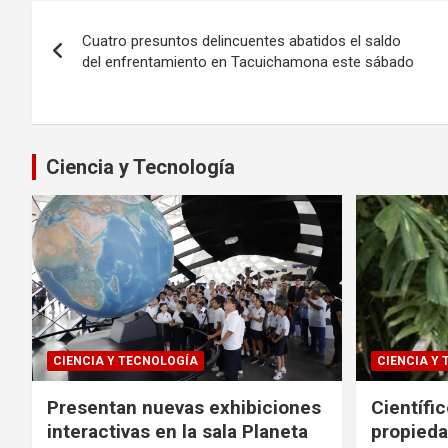
Navegación
Cuatro presuntos delincuentes abatidos el saldo
de
del enfrentamiento en Tacuichamona este sábado
entradas
Ciencia y Tecnología
CIENCIA Y TECNOLOGÍA
CIENCIA Y
Presentan nuevas exhibiciones
Científi
interactivas en la sala Planeta
propieda