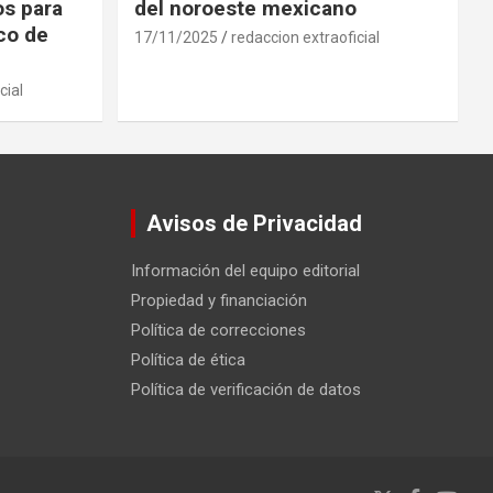
os para
del noroeste mexicano
ico de
17/11/2025
redaccion extraoficial
cial
Avisos de Privacidad
Información del equipo editorial
Propiedad y financiación
Política de correcciones
Política de ética
Política de verificación de datos