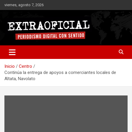
Saltar
viernes, agosto 7, 2026
al
contenido
Periodismo digital con sentido
Extraoficial
Inicio
Centro
Continúa la entrega de apoyos a comerciantes locales de
Altata, Navolato