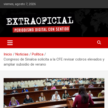
Saltar
viernes, agosto 7, 2026
al
contenido
Periodismo digital con sentido
Extraoficial
Inicio
Noticias
Política
Congreso de Sinaloa solicita a la CFE revisar cobros elevados y
ampliar subsidio de verano