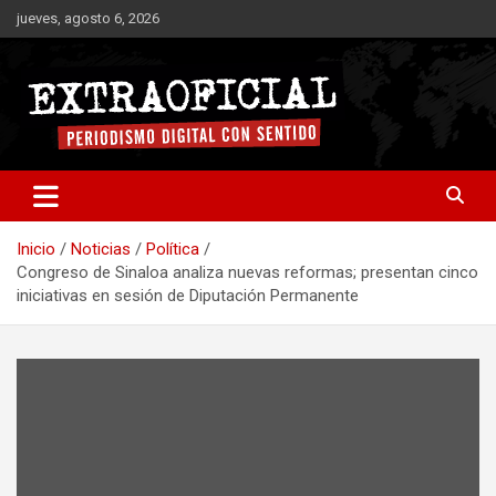
Saltar
jueves, agosto 6, 2026
al
contenido
Periodismo digital con sentido
Extraoficial
Inicio
Noticias
Política
Congreso de Sinaloa analiza nuevas reformas; presentan cinco
iniciativas en sesión de Diputación Permanente