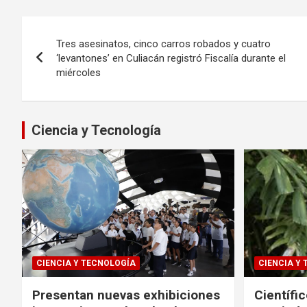
Navegación
Tres asesinatos, cinco carros robados y cuatro
de
‘levantones’ en Culiacán registró Fiscalía durante el
miércoles
entradas
Ciencia y Tecnología
CIENCIA Y TECNOLOGÍA
CIENCIA Y
Presentan nuevas exhibiciones
Científi