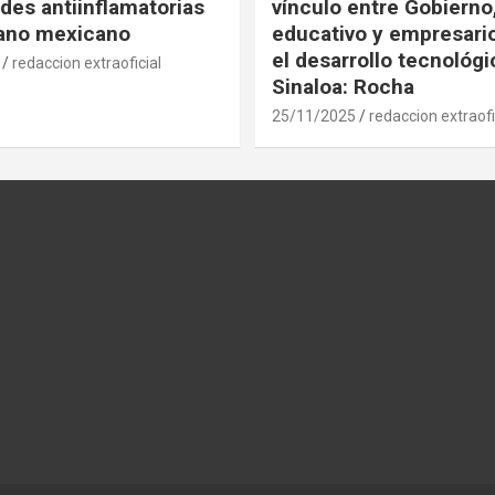
des antiinflamatorias
vínculo entre Gobierno
gano mexicano
educativo y empresari
el desarrollo tecnológ
redaccion extraoficial
Sinaloa: Rocha
25/11/2025
redaccion extraofi