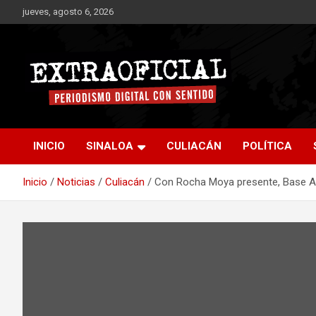
Saltar
jueves, agosto 6, 2026
al
contenido
Periodismo digital con sentido
Extraoficial
INICIO
SINALOA
CULIACÁN
POLÍTICA
Inicio
Noticias
Culiacán
Con Rocha Moya presente, Base Aé