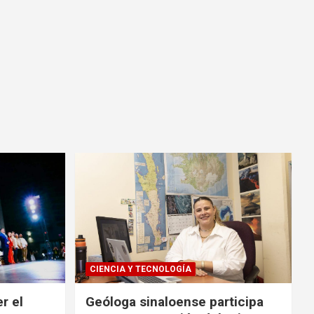
CIENCIA Y TECNOLOGÍA
r el
Geóloga sinaloense participa