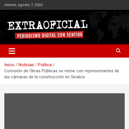
Saltar
viernes, agosto 7, 2026
al
contenido
Periodismo digital con sentido
Extraoficial
Inicio
Noticias
Política
Comisión de Obras Públicas se reúne con representantes de
las cámaras de la construcción en Sinaloa