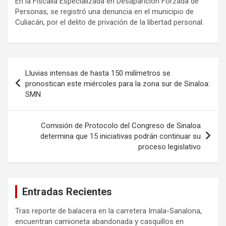
En la Fiscalía Especializada en Desaparición Forzada de
Personas, se registró una denuncia en el municipio de
Culiacán, por el delito de privación de la libertad personal.
Navegación
Lluvias intensas de hasta 150 milímetros se
de
pronostican este miércoles para la zona sur de Sinaloa:
SMN
entradas
Comisión de Protocolo del Congreso de Sinaloa
determina que 15 iniciativas podrán continuar su
proceso legislativo
Entradas Recientes
Tras reporte de balacera en la carretera Imala-Sanalona,
encuentran camioneta abandonada y casquillos en