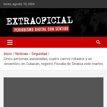
Saltar
lunes, agosto 10, 2026
al
contenido
Periodismo digital con sentido
Extraoficial
Inicio
Noticias
Seguridad
Cinco personas asesinadas, cuatro carros robados y un
«levantón» en Culiacán, registró Fiscalía de Sinaloa este martes