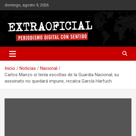
Saltar
domingo, agosto 9, 2026
al
contenido
Periodismo digital con sentido
Extraoficial
Inicio
Noticias
Nacional
Carlos Manzo sí tenía escoltas de la Guardia Nacional; su
asesinato no quedará impune, recalca García Harfuch