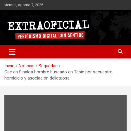
Saltar
viernes, agosto 7, 2026
al
contenido
Periodismo digital con sentido
Extraoficial
Inicio
Noticias
Seguridad
Cae en Sinaloa hombre buscado en Tepic por secuestro,
homicidio y asociación delictuosa