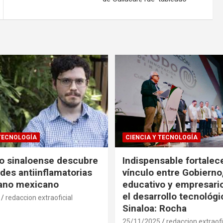
 TECNOLOGÍA
CIENCIA Y TECNOLOGÍA
co sinaloense descubre
Indispensable fortalece
des antiinflamatorias
vínculo entre Gobierno
gano mexicano
educativo y empresari
el desarrollo tecnológ
redaccion extraoficial
Sinaloa: Rocha
25/11/2025
redaccion extraofi