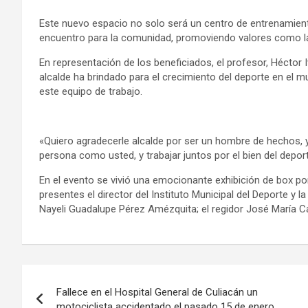
Este nuevo espacio no solo será un centro de entrenamient
encuentro para la comunidad, promoviendo valores como la d
En representación de los beneficiados, el profesor, Héctor 
alcalde ha brindado para el crecimiento del deporte en el m
este equipo de trabajo.
«Quiero agradecerle alcalde por ser un hombre de hechos,
persona como usted, y trabajar juntos por el bien del depor
En el evento se vivió una emocionante exhibición de box por
presentes el director del Instituto Municipal del Deporte y la
Nayeli Guadalupe Pérez Amézquita; el regidor José María C
Navegación
Fallece en el Hospital General de Culiacán un
de
motociclista accidentado el pasado 15 de enero