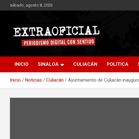
Saltar
sábado, agosto 8, 2026
al
contenido
Periodismo digital con sentido
Extraoficial
INICIO
SINALOA
CULIACÁN
POLÍTICA
Inicio
Noticias
Culiacán
Ayuntamiento de Culiacán inaugura