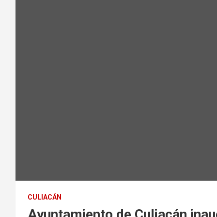
CULIACÁN
Ayuntamiento de Culiacán inau