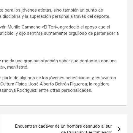
o para los jóvenes atletas, sino también un punto de
isciplina y la superación personal a través del deporte.
Iván Murillo Camacho «El Tori», agradeció el apoyo que el
unicipio, y dijo sentirse sumamente orgulloso de pertenecer a
 y me da una gran satisfacción saber que contamos con una
te», manifestó.
 parte de algunos de los jóvenes beneficiados y, estuvieron
 Cultura Física, José Alberto Beltrán Figueroa; la regidora
asanova Rodríguez; entre otras personalidades.
Encuentran cadáver de un hombre desnudo al sur
de Culiacán; fue ‘tableado’