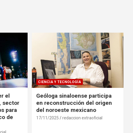
CIENCIA Y TECNOLOGÍA
r el
Geóloga sinaloense participa
, sector
en reconstrucción del origen
os para
del noroeste mexicano
ico de
17/11/2025
redaccion extraoficial
cial