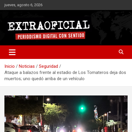
Saltar
jueves, agosto 6, 2026
al
contenido
Periodismo digital con sentido
Extraoficial
Inicio
Noticias
Seguridad
Ataque a balazos frente al estadio de Los Tomateros deja dos
muertos; uno quedó arriba de un vehículo