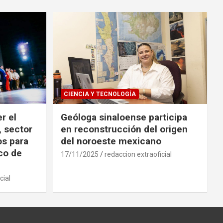
CIENCIA Y TECNOLOGÍA
r el
Geóloga sinaloense participa
, sector
en reconstrucción del origen
os para
del noroeste mexicano
ico de
17/11/2025
redaccion extraoficial
cial