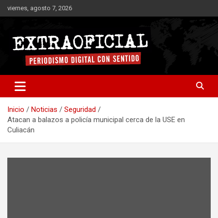
Saltar
viernes, agosto 7, 2026
al
contenido
Periodismo digital con sentido
Extraoficial
Inicio
Noticias
Seguridad
Atacan a balazos a policía municipal cerca de la USE en
Culiacán