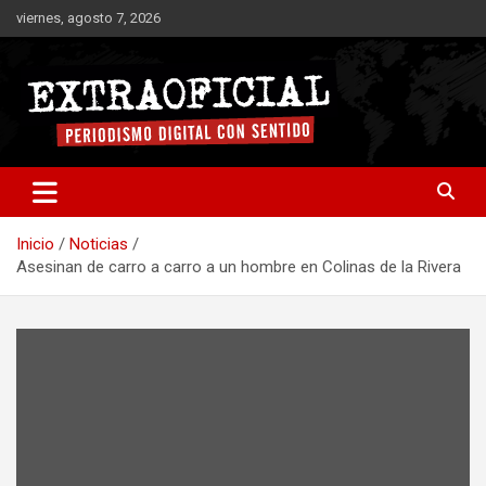
Saltar
viernes, agosto 7, 2026
al
contenido
Periodismo digital con sentido
Extraoficial
Inicio
Noticias
Asesinan de carro a carro a un hombre en Colinas de la Rivera