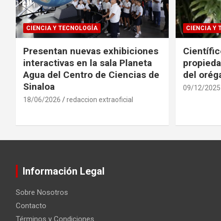
CIENCIA Y TECNOLOGÍA
CIENCIA Y
Presentan nuevas exhibiciones
Científi
interactivas en la sala Planeta
propieda
Agua del Centro de Ciencias de
del oré
Sinaloa
09/12/2025
18/06/2026
redaccion extraoficial
Información Legal
Sobre Nosotros
Contacto
Términos y Condiciones