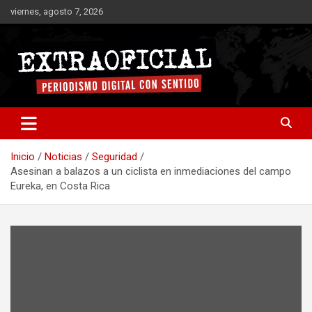
Saltar
viernes, agosto 7, 2026
al
contenido
Periodismo digital con sentido
Extraoficial
Inicio
Noticias
Seguridad
Asesinan a balazos a un ciclista en inmediaciones del campo
Eureka, en Costa Rica