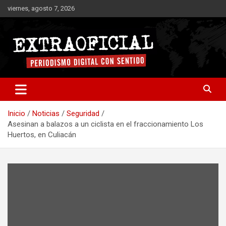
Saltar
viernes, agosto 7, 2026
al
contenido
Periodismo digital con sentido
Extraoficial
Inicio
Noticias
Seguridad
Asesinan a balazos a un ciclista en el fraccionamiento Los
Huertos, en Culiacán