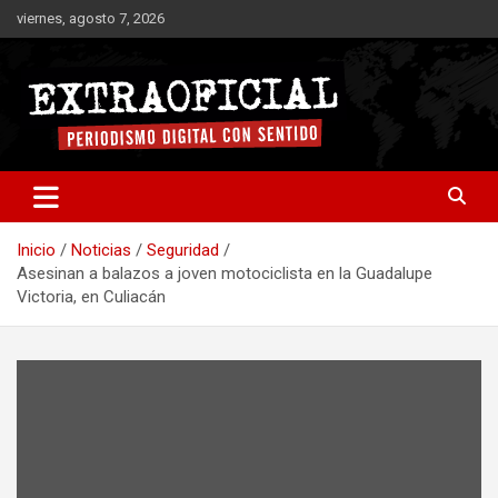
Saltar
viernes, agosto 7, 2026
al
contenido
Periodismo digital con sentido
Extraoficial
Inicio
Noticias
Seguridad
Asesinan a balazos a joven motociclista en la Guadalupe
Victoria, en Culiacán