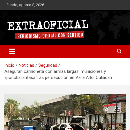
Saltar
sábado, agosto 8, 2026
al
contenido
Periodismo digital con sentido
Extraoficial
Inicio
Noticias
Seguridad
Aseguran camioneta con armas largas, municiones y
«ponchallantas» tras persecución en Valle Alto, Culiacán