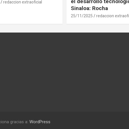
el desarrollo tecnológ
redaccion extraoficial
Sinaloa: Rocha
25/11/2025
redaccion extraofi
iona gracias a:
WordPress