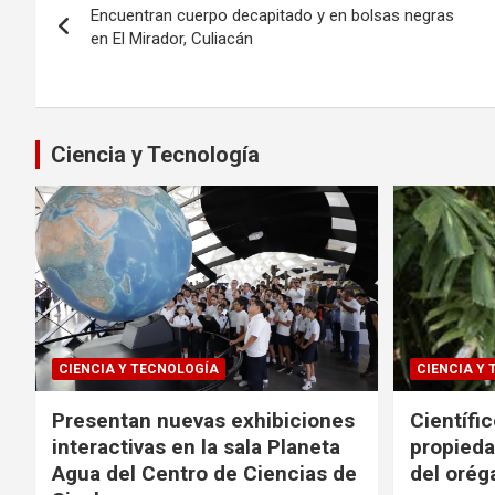
Encuentran cuerpo decapitado y en bolsas negras
de
en El Mirador, Culiacán
entradas
Ciencia y Tecnología
CIENCIA Y TECNOLOGÍA
CIENCIA Y
Presentan nuevas exhibiciones
Científi
interactivas en la sala Planeta
propieda
Agua del Centro de Ciencias de
del oré