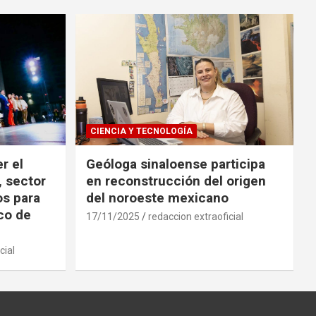
CIENCIA Y TECNOLOGÍA
r el
Geóloga sinaloense participa
, sector
en reconstrucción del origen
os para
del noroeste mexicano
ico de
17/11/2025
redaccion extraoficial
cial