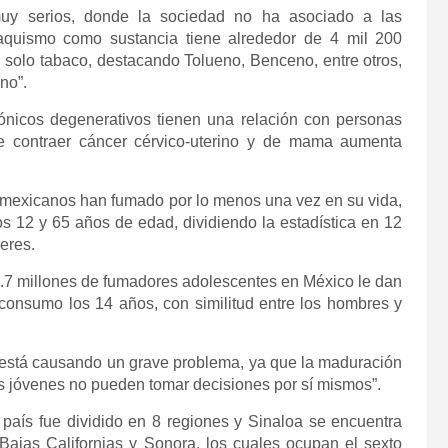
uy serios, donde la sociedad no ha asociado a las
quismo como sustancia tiene alrededor de 4 mil 200
 solo tabaco, destacando Tolueno, Benceno, entre otros,
no”.
ónicos degenerativos tienen una relación con personas
e contraer cáncer cérvico-uterino y de mama aumenta
 mexicanos han fumado por lo menos una vez en su vida,
os 12 y 65 años de edad, dividiendo la estadística en 12
eres.
.7 millones de fumadores adolescentes en México le dan
l consumo los 14 años, con similitud entre los hombres y
está causando un grave problema, ya que la maduración
los jóvenes no pueden tomar decisiones por sí mismos”.
país fue dividido en 8 regiones y Sinaloa se encuentra
Bajas Californias y Sonora, los cuales ocupan el sexto