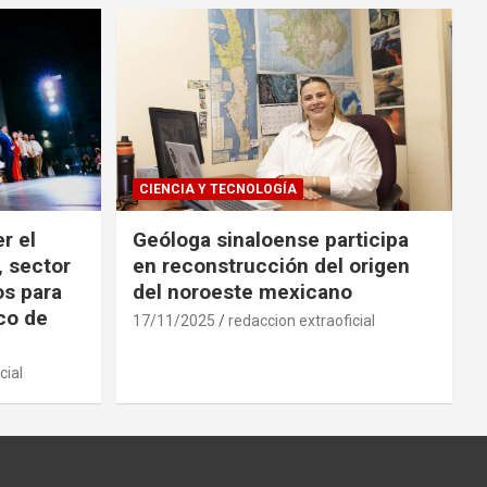
CIENCIA Y TECNOLOGÍA
r el
Geóloga sinaloense participa
, sector
en reconstrucción del origen
os para
del noroeste mexicano
ico de
17/11/2025
redaccion extraoficial
cial