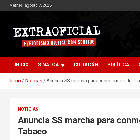
Saltar
viernes, agosto 7, 2026
al
contenido
Periodismo digital con sentido
Extraoficial
INICIO
SINALOA
CULIACÁN
POLÍTICA
Inicio
Noticias
Anuncia SS marcha para conmemorar del Día
NOTICIAS
Anuncia SS marcha para conme
Tabaco