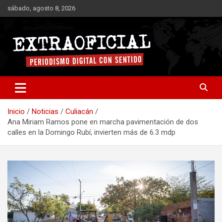
Saltar
sábado, agosto 8, 2026
al
contenido
Periodismo digital con sentido
Extraoficial
Inicio
Noticias
Culiacán
Ana Miriam Ramos pone en marcha pavimentación de dos
calles en la Domingo Rubí; invierten más de 6.3 mdp