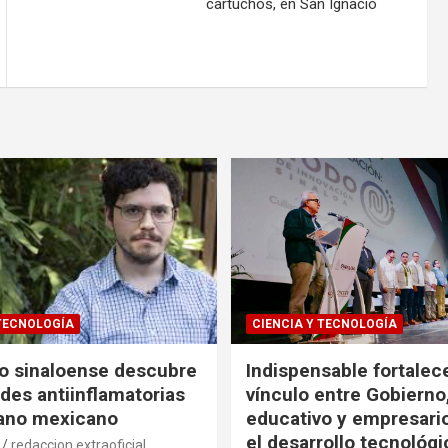
cartuchos, en San Ignacio
 TECNOLOGÍA
CIENCIA Y TECNOLOGÍA
co sinaloense descubre
Indispensable fortalece
des antiinflamatorias
vínculo entre Gobierno
gano mexicano
educativo y empresari
el desarrollo tecnológ
redaccion extraoficial