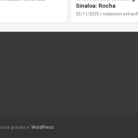
Sinaloa: Rocha
25/11/2025
redaccion extraofi
iona gracias a:
WordPress