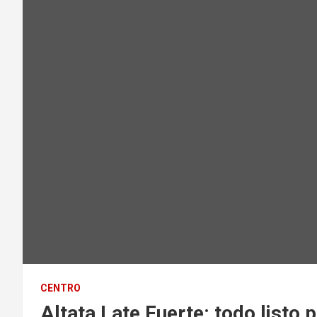
CENTRO
Altata Late Fuerte: todo listo 