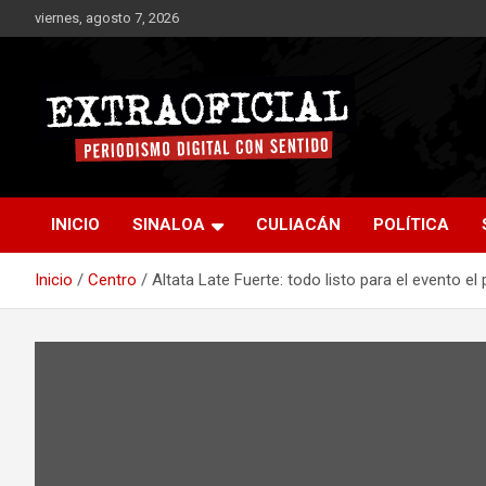
Saltar
viernes, agosto 7, 2026
al
contenido
Periodismo digital con sentido
Extraoficial
INICIO
SINALOA
CULIACÁN
POLÍTICA
Inicio
Centro
Altata Late Fuerte: todo listo para el evento e