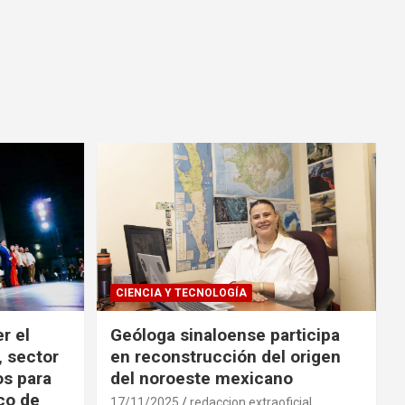
CIENCIA Y TECNOLOGÍA
r el
Geóloga sinaloense participa
, sector
en reconstrucción del origen
os para
del noroeste mexicano
ico de
17/11/2025
redaccion extraoficial