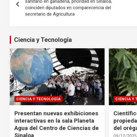
de
sanitario en ganadería, prioridad en Sinaloa,
coinciden diputados en comparecencia del
entradas
secretario de Agricultura
Ciencia y Tecnología
CIENCIA Y TECNOLOGÍA
CIENCIA Y
Presentan nuevas exhibiciones
Científi
interactivas en la sala Planeta
propieda
Agua del Centro de Ciencias de
del oré
Sinaloa
09/12/2025