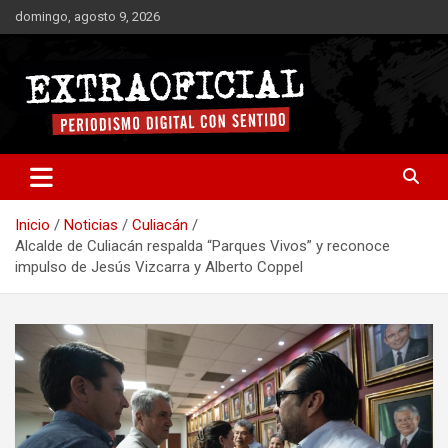
Saltar
domingo, agosto 9, 2026
al
contenido
Periodismo digital con sentido
Extraoficial
Inicio
Noticias
Culiacán
Alcalde de Culiacán respalda “Parques Vivos” y reconoce
impulso de Jesús Vizcarra y Alberto Coppel