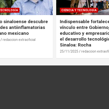
 TECNOLOGÍA
CIENCIA Y TECNOLOGÍA
co sinaloense descubre
Indispensable fortalece
des antiinflamatorias
vínculo entre Gobierno
gano mexicano
educativo y empresari
el desarrollo tecnológ
redaccion extraoficial
Sinaloa: Rocha
25/11/2025
redaccion extraofi