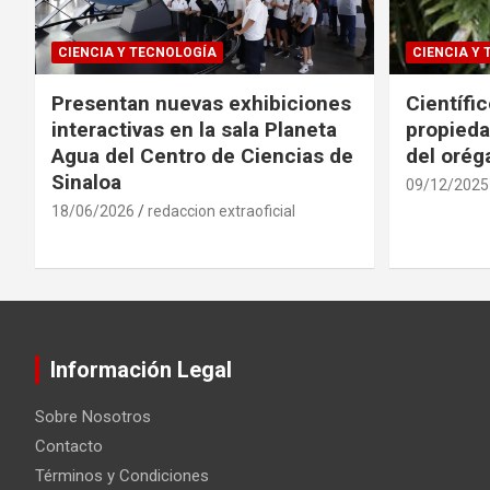
CIENCIA Y TECNOLOGÍA
CIENCIA Y
Presentan nuevas exhibiciones
Científi
interactivas en la sala Planeta
propieda
Agua del Centro de Ciencias de
del oré
Sinaloa
09/12/2025
18/06/2026
redaccion extraoficial
Información Legal
Sobre Nosotros
Contacto
Términos y Condiciones