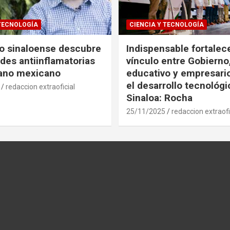
 TECNOLOGÍA
CIENCIA Y TECNOLOGÍA
co sinaloense descubre
Indispensable fortalece
des antiinflamatorias
vínculo entre Gobierno
gano mexicano
educativo y empresari
el desarrollo tecnológ
redaccion extraoficial
Sinaloa: Rocha
25/11/2025
redaccion extraofi