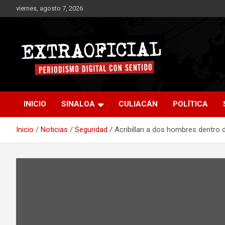
Saltar
viernes, agosto 7, 2026
al
contenido
Periodismo digital con sentido
Extraoficial
INICIO
SINALOA
CULIACÁN
POLÍTICA
Inicio
Noticias
Seguridad
Acribillan a dos hombres dentro 