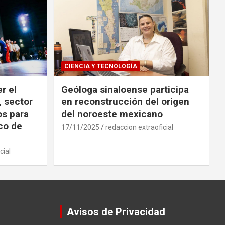
CIENCIA Y TECNOLOGÍA
r el
Geóloga sinaloense participa
, sector
en reconstrucción del origen
os para
del noroeste mexicano
ico de
17/11/2025
redaccion extraoficial
cial
Avisos de Privacidad