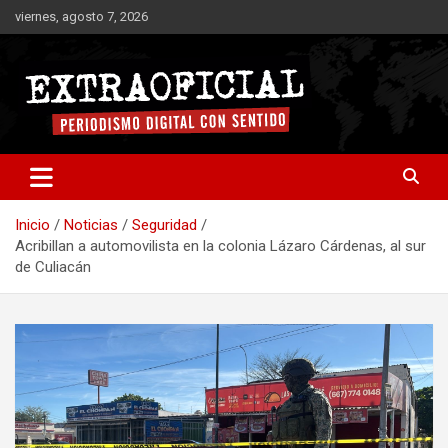
Saltar
viernes, agosto 7, 2026
al
contenido
Periodismo digital con sentido
Extraoficial
Inicio
Noticias
Seguridad
Acribillan a automovilista en la colonia Lázaro Cárdenas, al sur
de Culiacán