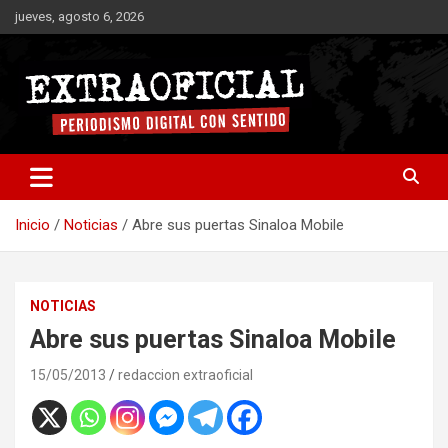
Saltar
jueves, agosto 6, 2026
al
contenido
Periodismo digital con sentido
Extraoficial
Inicio
Noticias
Abre sus puertas Sinaloa Mobile
NOTICIAS
Abre sus puertas Sinaloa Mobile
15/05/2013
redaccion extraoficial