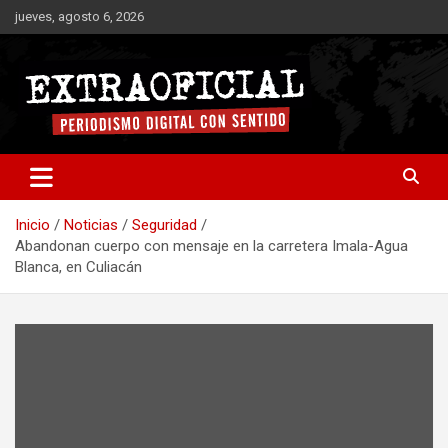
Saltar
jueves, agosto 6, 2026
al
contenido
Periodismo digital con sentido
Extraoficial
Inicio
Noticias
Seguridad
Abandonan cuerpo con mensaje en la carretera Imala-Agua
Blanca, en Culiacán