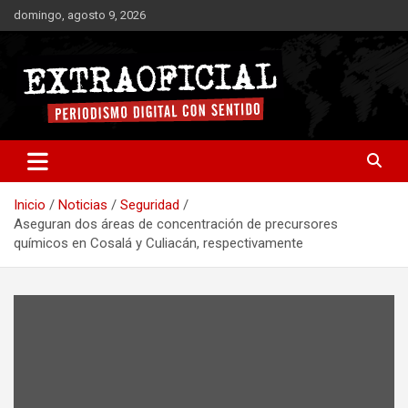
Saltar
domingo, agosto 9, 2026
al
contenido
Periodismo digital con sentido
Extraoficial
Inicio
Noticias
Seguridad
Aseguran dos áreas de concentración de precursores
químicos en Cosalá y Culiacán, respectivamente