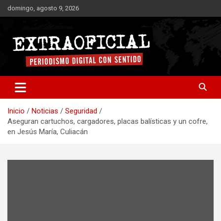
Saltar
domingo, agosto 9, 2026
al
contenido
Periodismo digital con sentido
Extraoficial
Inicio
Noticias
Seguridad
Aseguran cartuchos, cargadores, placas balísticas y un cofre,
en Jesús María, Culiacán