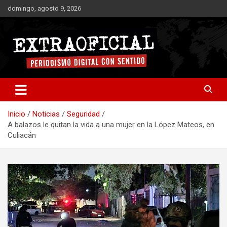
Saltar
domingo, agosto 9, 2026
al
contenido
Periodismo digital con sentido
Extraoficial
Inicio
Noticias
Seguridad
A balazos le quitan la vida a una mujer en la López Mateos, en
Culiacán