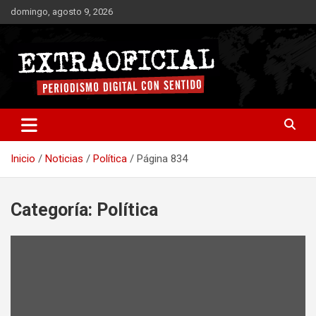
Saltar
domingo, agosto 9, 2026
al
contenido
Periodismo digital con sentido
Extraoficial
Inicio
Noticias
Política
Página 834
Categoría:
Política